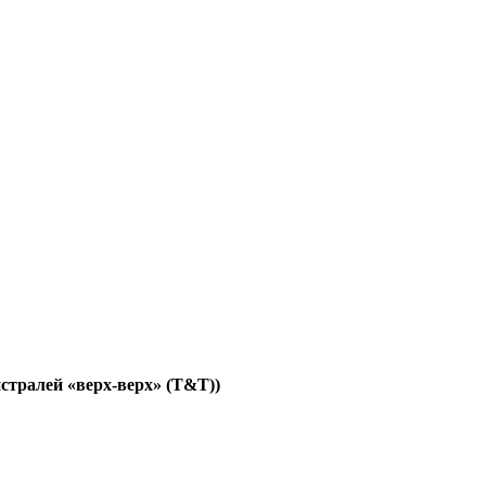
стралей «верх-верх» (T&T))